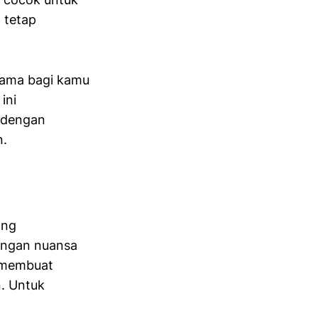
 tetap
utama bagi kamu
ini
 dengan
n.
ang
engan nuansa
 membuat
. Untuk