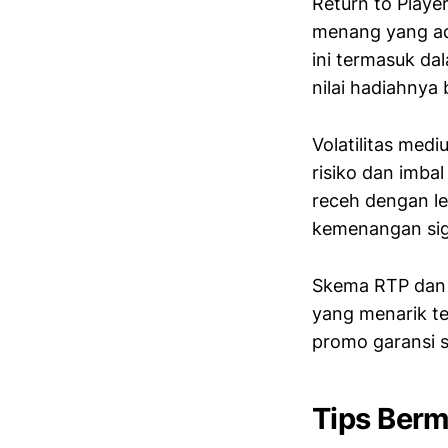
Return to Play
menang yang adi
ini termasuk da
nilai hadiahnya 
Volatilitas med
risiko dan imbal
receh dengan le
kemenangan sig
Skema RTP dan v
yang menarik t
promo garansi s
Tips Berm