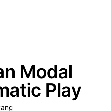
an Modal
matic Play
yang