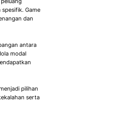
 peluang
 spesifik. Game
emenangan dan
mbangan antara
elola modal
 mendapatkan
enjadi pilihan
kekalahan serta