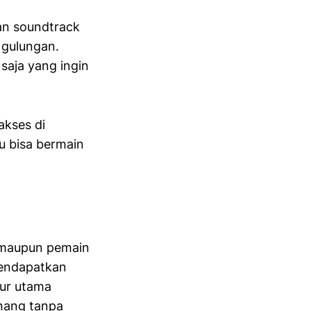
an soundtrack
gulungan.
saja yang ingin
akses di
u bisa bermain
 maupun pemain
endapatkan
tur utama
nang tanpa