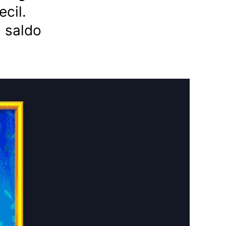
cil.
 saldo