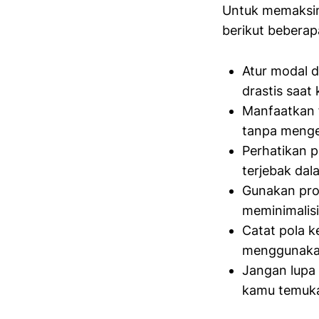
Untuk memaksim
berikut beberap
Atur modal 
drastis saat 
Manfaatkan f
tanpa menge
Perhatikan p
terjebak dal
Gunakan prom
meminimalisir
Catat pola k
menggunakan 
Jangan lupa 
kamu temukan