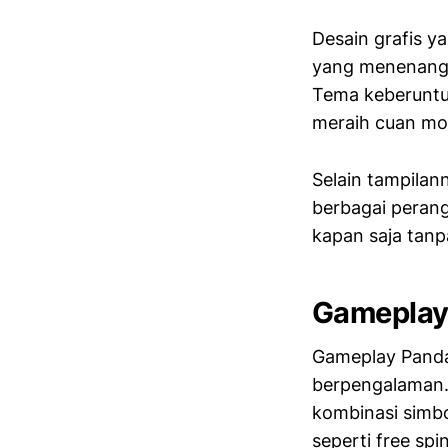
Desain grafis 
yang menenangk
Tema keberuntu
meraih cuan mo
Selain tampilan
berbagai perang
kapan saja tan
Gameplay 
Gameplay Panda
berpengalaman.
kombinasi simb
seperti free s