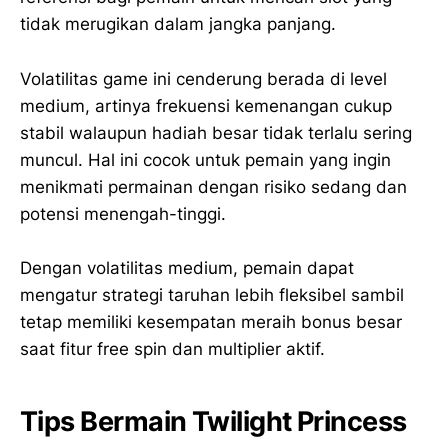
tidak merugikan dalam jangka panjang.
Volatilitas game ini cenderung berada di level
medium, artinya frekuensi kemenangan cukup
stabil walaupun hadiah besar tidak terlalu sering
muncul. Hal ini cocok untuk pemain yang ingin
menikmati permainan dengan risiko sedang dan
potensi menengah-tinggi.
Dengan volatilitas medium, pemain dapat
mengatur strategi taruhan lebih fleksibel sambil
tetap memiliki kesempatan meraih bonus besar
saat fitur free spin dan multiplier aktif.
Tips Bermain Twilight Princess