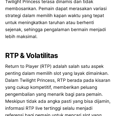
Twilight Princess terasa dinamis dan tidak
membosankan. Pemain dapat merasakan variasi
strategi dalam memilih kapan waktu yang tepat
untuk meningkatkan taruhan atau berhenti
sejenak, sehingga pengalaman bermain menjadi
lebih maksimal.
RTP & Volatilitas
Return to Player (RTP) adalah salah satu aspek
penting dalam memilih slot yang layak dimainkan.
Dalam Twilight Princess, RTP berada pada kisaran
yang cukup kompetitif, memberikan peluang
pengembalian yang menarik bagi para pemain.
Meskipun tidak ada angka pasti yang bisa dijamin,
informasi RTP live tertinggi selalu menjadi
referensi bagi pemain untuk mencari slot yang