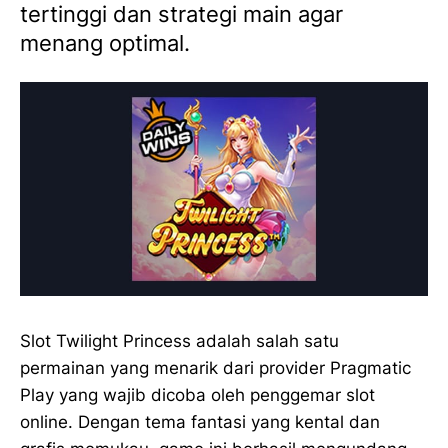
tertinggi dan strategi main agar
menang optimal.
Slot Twilight Princess adalah salah satu
permainan yang menarik dari provider Pragmatic
Play yang wajib dicoba oleh penggemar slot
online. Dengan tema fantasi yang kental dan