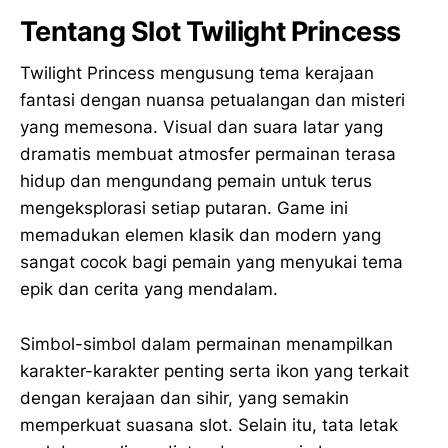
Tentang Slot Twilight Princess
Twilight Princess mengusung tema kerajaan
fantasi dengan nuansa petualangan dan misteri
yang memesona. Visual dan suara latar yang
dramatis membuat atmosfer permainan terasa
hidup dan mengundang pemain untuk terus
mengeksplorasi setiap putaran. Game ini
memadukan elemen klasik dan modern yang
sangat cocok bagi pemain yang menyukai tema
epik dan cerita yang mendalam.
Simbol-simbol dalam permainan menampilkan
karakter-karakter penting serta ikon yang terkait
dengan kerajaan dan sihir, yang semakin
memperkuat suasana slot. Selain itu, tata letak