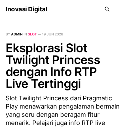
Inovasi Digital
BY
ADMIN
IN
SLOT
—
19 JUN 2026
Eksplorasi Slot
Twilight Princess
dengan Info RTP
Live Tertinggi
Slot Twilight Princess dari Pragmatic
Play menawarkan pengalaman bermain
yang seru dengan beragam fitur
menarik. Pelajari juga info RTP live