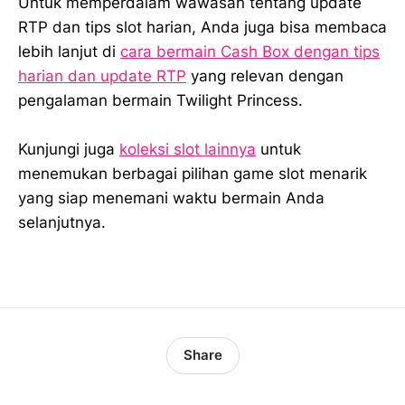
Untuk memperdalam wawasan tentang update
RTP dan tips slot harian, Anda juga bisa membaca
lebih lanjut di
cara bermain Cash Box dengan tips
harian dan update RTP
yang relevan dengan
pengalaman bermain Twilight Princess.
Kunjungi juga
koleksi slot lainnya
untuk
menemukan berbagai pilihan game slot menarik
yang siap menemani waktu bermain Anda
selanjutnya.
Share