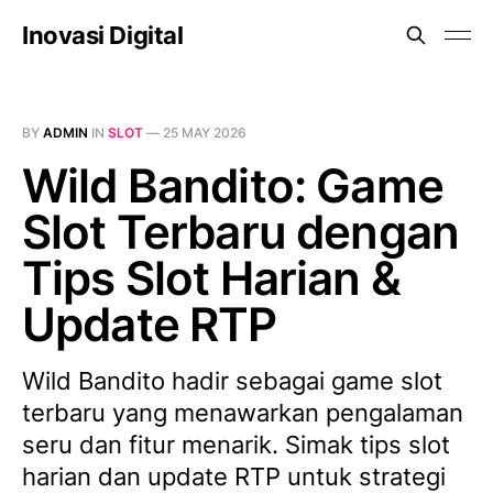
Inovasi Digital
BY
ADMIN
IN
SLOT
—
25 MAY 2026
Wild Bandito: Game
Slot Terbaru dengan
Tips Slot Harian &
Update RTP
Wild Bandito hadir sebagai game slot
terbaru yang menawarkan pengalaman
seru dan fitur menarik. Simak tips slot
harian dan update RTP untuk strategi