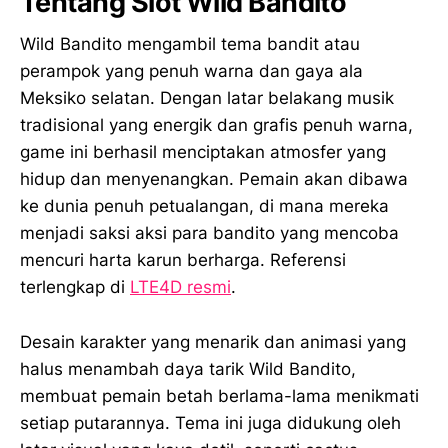
Tentang Slot Wild Bandito
Wild Bandito mengambil tema bandit atau
perampok yang penuh warna dan gaya ala
Meksiko selatan. Dengan latar belakang musik
tradisional yang energik dan grafis penuh warna,
game ini berhasil menciptakan atmosfer yang
hidup dan menyenangkan. Pemain akan dibawa
ke dunia penuh petualangan, di mana mereka
menjadi saksi aksi para bandito yang mencoba
mencuri harta karun berharga. Referensi
terlengkap di
LTE4D resmi
.
Desain karakter yang menarik dan animasi yang
halus menambah daya tarik Wild Bandito,
membuat pemain betah berlama-lama menikmati
setiap putarannya. Tema ini juga didukung oleh