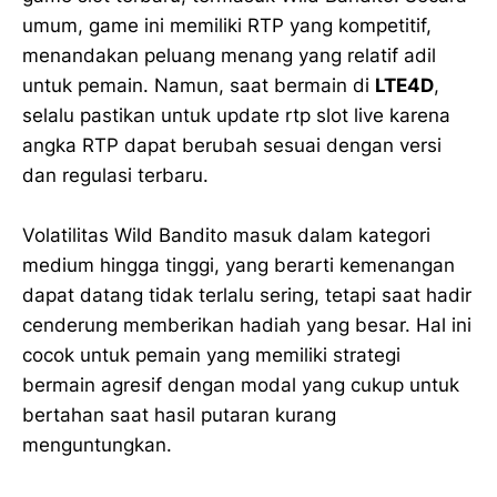
umum, game ini memiliki RTP yang kompetitif,
menandakan peluang menang yang relatif adil
untuk pemain. Namun, saat bermain di
LTE4D
,
selalu pastikan untuk update rtp slot live karena
angka RTP dapat berubah sesuai dengan versi
dan regulasi terbaru.
Volatilitas Wild Bandito masuk dalam kategori
medium hingga tinggi, yang berarti kemenangan
dapat datang tidak terlalu sering, tetapi saat hadir
cenderung memberikan hadiah yang besar. Hal ini
cocok untuk pemain yang memiliki strategi
bermain agresif dengan modal yang cukup untuk
bertahan saat hasil putaran kurang
menguntungkan.