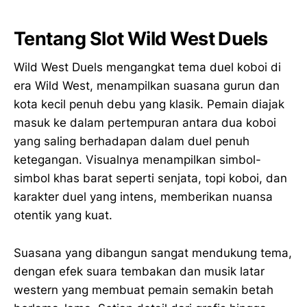
Tentang Slot Wild West Duels
Wild West Duels mengangkat tema duel koboi di
era Wild West, menampilkan suasana gurun dan
kota kecil penuh debu yang klasik. Pemain diajak
masuk ke dalam pertempuran antara dua koboi
yang saling berhadapan dalam duel penuh
ketegangan. Visualnya menampilkan simbol-
simbol khas barat seperti senjata, topi koboi, dan
karakter duel yang intens, memberikan nuansa
otentik yang kuat.
Suasana yang dibangun sangat mendukung tema,
dengan efek suara tembakan dan musik latar
western yang membuat pemain semakin betah