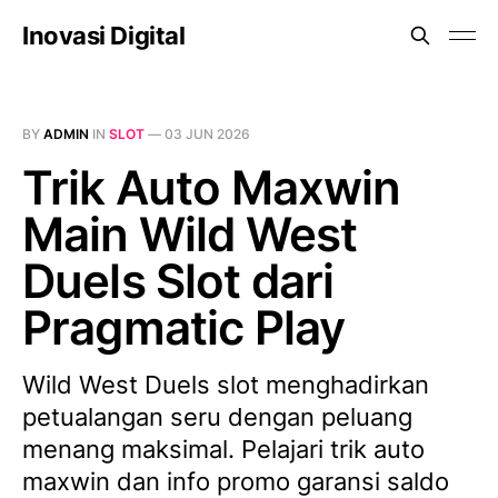
Inovasi Digital
BY
ADMIN
IN
SLOT
—
03 JUN 2026
Trik Auto Maxwin
Main Wild West
Duels Slot dari
Pragmatic Play
Wild West Duels slot menghadirkan
petualangan seru dengan peluang
menang maksimal. Pelajari trik auto
maxwin dan info promo garansi saldo