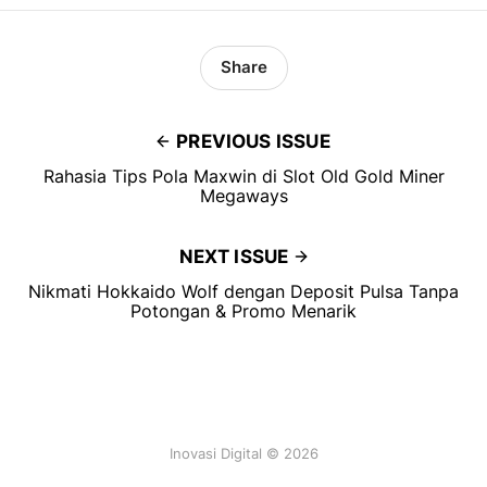
Share
PREVIOUS ISSUE
Rahasia Tips Pola Maxwin di Slot Old Gold Miner
Megaways
NEXT ISSUE
Nikmati Hokkaido Wolf dengan Deposit Pulsa Tanpa
Potongan & Promo Menarik
Inovasi Digital © 2026