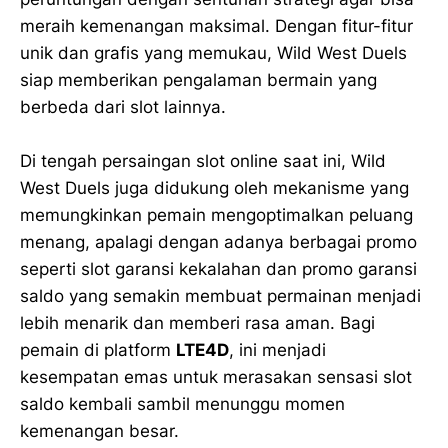
meraih kemenangan maksimal. Dengan fitur-fitur
unik dan grafis yang memukau, Wild West Duels
siap memberikan pengalaman bermain yang
berbeda dari slot lainnya.
Di tengah persaingan slot online saat ini, Wild
West Duels juga didukung oleh mekanisme yang
memungkinkan pemain mengoptimalkan peluang
menang, apalagi dengan adanya berbagai promo
seperti slot garansi kekalahan dan promo garansi
saldo yang semakin membuat permainan menjadi
lebih menarik dan memberi rasa aman. Bagi
pemain di platform
LTE4D
, ini menjadi
kesempatan emas untuk merasakan sensasi slot
saldo kembali sambil menunggu momen
kemenangan besar.