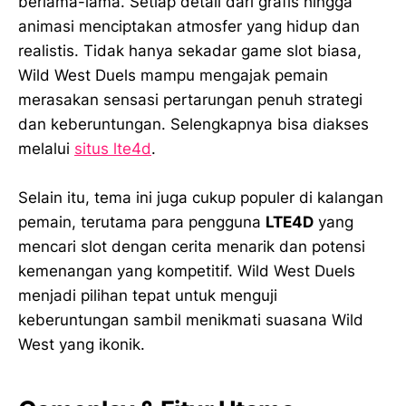
berlama-lama. Setiap detail dari grafis hingga
animasi menciptakan atmosfer yang hidup dan
realistis. Tidak hanya sekadar game slot biasa,
Wild West Duels mampu mengajak pemain
merasakan sensasi pertarungan penuh strategi
dan keberuntungan. Selengkapnya bisa diakses
melalui
situs lte4d
.
Selain itu, tema ini juga cukup populer di kalangan
pemain, terutama para pengguna
LTE4D
yang
mencari slot dengan cerita menarik dan potensi
kemenangan yang kompetitif. Wild West Duels
menjadi pilihan tepat untuk menguji
keberuntungan sambil menikmati suasana Wild
West yang ikonik.