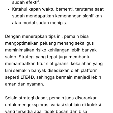
sudah efektif.
Ketahui kapan waktu berhenti, terutama saat
sudah mendapatkan kemenangan signifikan
atau modal sudah menipis.
Dengan menerapkan tips ini, pemain bisa
mengoptimalkan peluang menang sekaligus
meminimalkan risiko kehilangan lebih banyak
saldo. Strategi yang tepat juga membantu
memanfaatkan fitur slot garansi kekalahan yang
kini semakin banyak disediakan oleh platform
seperti
LTE4D
, sehingga bermain menjadi lebih
aman dan nyaman.
Selain strategi dasar, pemain juga disarankan
untuk mengeksplorasi variasi slot lain di koleksi
yang tersedia agar tidak bosan dan bisa