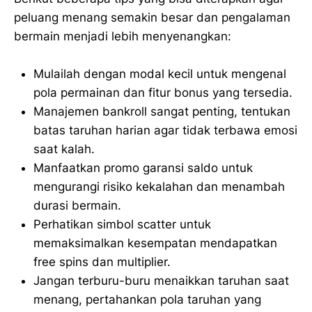
peluang menang semakin besar dan pengalaman
bermain menjadi lebih menyenangkan:
Mulailah dengan modal kecil untuk mengenal
pola permainan dan fitur bonus yang tersedia.
Manajemen bankroll sangat penting, tentukan
batas taruhan harian agar tidak terbawa emosi
saat kalah.
Manfaatkan promo garansi saldo untuk
mengurangi risiko kekalahan dan menambah
durasi bermain.
Perhatikan simbol scatter untuk
memaksimalkan kesempatan mendapatkan
free spins dan multiplier.
Jangan terburu-buru menaikkan taruhan saat
menang, pertahankan pola taruhan yang