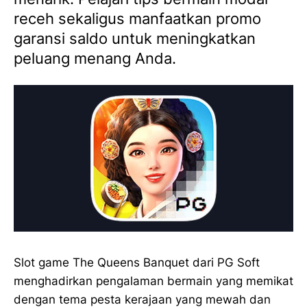
receh sekaligus manfaatkan promo
garansi saldo untuk meningkatkan
peluang menang Anda.
Slot game The Queens Banquet dari PG Soft
menghadirkan pengalaman bermain yang memikat
dengan tema pesta kerajaan yang mewah dan