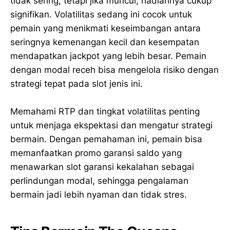
tidak sering, tetapi jika muncul, hadiahnya cukup
signifikan. Volatilitas sedang ini cocok untuk
pemain yang menikmati keseimbangan antara
seringnya kemenangan kecil dan kesempatan
mendapatkan jackpot yang lebih besar. Pemain
dengan modal receh bisa mengelola risiko dengan
strategi tepat pada slot jenis ini.
Memahami RTP dan tingkat volatilitas penting
untuk menjaga ekspektasi dan mengatur strategi
bermain. Dengan pemahaman ini, pemain bisa
memanfaatkan promo garansi saldo yang
menawarkan slot garansi kekalahan sebagai
perlindungan modal, sehingga pengalaman
bermain jadi lebih nyaman dan tidak stres.