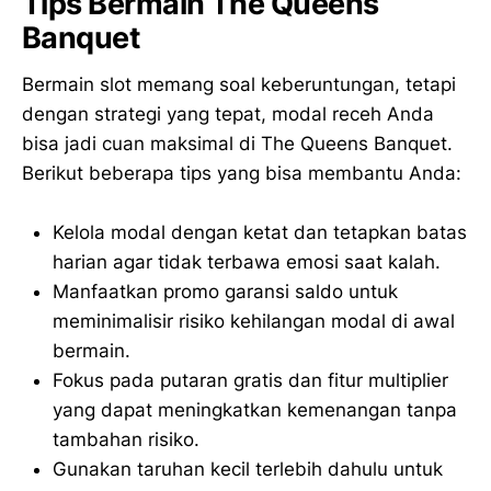
Tips Bermain The Queens
Banquet
Bermain slot memang soal keberuntungan, tetapi
dengan strategi yang tepat, modal receh Anda
bisa jadi cuan maksimal di The Queens Banquet.
Berikut beberapa tips yang bisa membantu Anda:
Kelola modal dengan ketat dan tetapkan batas
harian agar tidak terbawa emosi saat kalah.
Manfaatkan promo garansi saldo untuk
meminimalisir risiko kehilangan modal di awal
bermain.
Fokus pada putaran gratis dan fitur multiplier
yang dapat meningkatkan kemenangan tanpa
tambahan risiko.
Gunakan taruhan kecil terlebih dahulu untuk