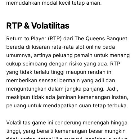
memudahkan modal kecil tetap aman.
RTP & Volatilitas
Return to Player (RTP) dari The Queens Banquet
berada di kisaran rata-rata slot online pada
umumnya, artinya peluang pemain untuk menang
cukup seimbang dengan risiko yang ada. RTP
yang tidak terlalu tinggi maupun rendah ini
memberikan sensasi bermain yang adil dan
menguntungkan dalam jangka panjang. Jadi,
meskipun tidak ada jaminan kemenangan instan,
peluang untuk mendapatkan cuan tetap terbuka.
Volatilitas game ini cenderung menengah hingga
tinggi, yang berarti kemenangan besar mungkin