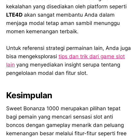
kekalahan yang disediakan oleh platform seperti
LTE4D
akan sangat membantu Anda dalam
menjaga modal tetap aman sambil menunggu
momen kemenangan terbaik.
Untuk referensi strategi permainan lain, Anda juga
bisa mengeksplorasi
tips dan trik dari game slot
lain
yang menyediakan insight serupa tentang
pengelolaan modal dan fitur slot.
Kesimpulan
Sweet Bonanza 1000 merupakan pilihan tepat
bagi pemain yang mencari sensasi slot anti
boncos dengan gameplay menarik dan peluang
kemenangan besar melalui fitur-fitur seperti free