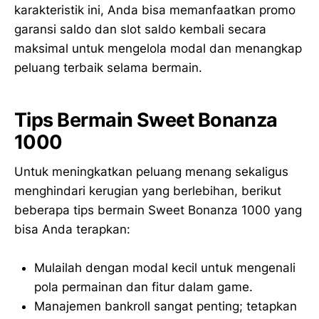
karakteristik ini, Anda bisa memanfaatkan promo
garansi saldo dan slot saldo kembali secara
maksimal untuk mengelola modal dan menangkap
peluang terbaik selama bermain.
Tips Bermain Sweet Bonanza
1000
Untuk meningkatkan peluang menang sekaligus
menghindari kerugian yang berlebihan, berikut
beberapa tips bermain Sweet Bonanza 1000 yang
bisa Anda terapkan:
Mulailah dengan modal kecil untuk mengenali
pola permainan dan fitur dalam game.
Manajemen bankroll sangat penting; tetapkan