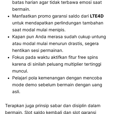
batas harian agar tidak terbawa emosi saat
bermain.
Manfaatkan promo garansi saldo dari
LTE4D
untuk mendapatkan perlindungan tambahan
saat modal mulai menipis.
Kapan pun Anda merasa sudah cukup untung
atau modal mulai menurun drastis, segera
hentikan sesi permainan.
Fokus pada waktu aktifkan fitur free spins
karena di sinilah peluang multiplier tertinggi
muncul.
Pelajari pola kemenangan dengan mencoba
mode demo sebelum bermain dengan uang
asli.
Terapkan juga prinsip sabar dan disiplin dalam
bermain. Slot saldo kembali dan slot garansi