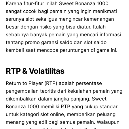
Karena fitur-fitur inilah Sweet Bonanza 1000
sangat cocok bagi pemain yang ingin menikmati
serunya slot sekaligus mengincar kemenangan
besar dengan risiko yang bisa diatur. Itulah
sebabnya banyak pemain yang mencari informasi
tentang promo garansi saldo dan slot saldo
kembali saat mencoba peruntungan di game ini.
RTP & Volatilitas
Return to Player (RTP) adalah persentase
pengembalian teoritis dari kekalahan pemain yang
dikembalikan dalam jangka panjang. Sweet
Bonanza 1000 memiliki RTP yang cukup standar
untuk kategori slot online, memberikan peluang
menang yang adil bagi semua pemain. Walaupun