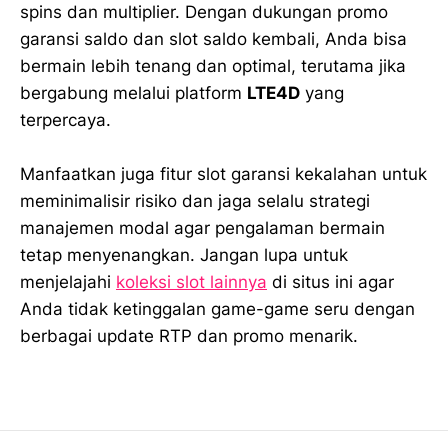
spins dan multiplier. Dengan dukungan promo
garansi saldo dan slot saldo kembali, Anda bisa
bermain lebih tenang dan optimal, terutama jika
bergabung melalui platform
LTE4D
yang
terpercaya.
Manfaatkan juga fitur slot garansi kekalahan untuk
meminimalisir risiko dan jaga selalu strategi
manajemen modal agar pengalaman bermain
tetap menyenangkan. Jangan lupa untuk
menjelajahi
koleksi slot lainnya
di situs ini agar
Anda tidak ketinggalan game-game seru dengan
berbagai update RTP dan promo menarik.