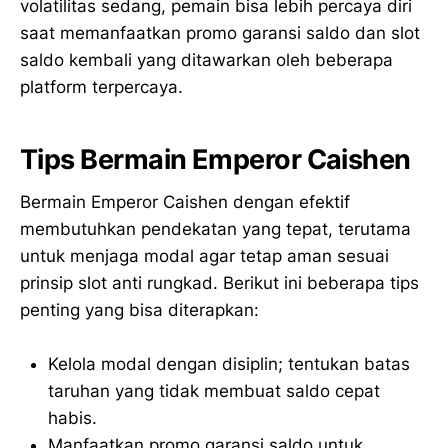
volatilitas sedang, pemain bisa lebih percaya diri
saat memanfaatkan promo garansi saldo dan slot
saldo kembali yang ditawarkan oleh beberapa
platform terpercaya.
Tips Bermain Emperor Caishen
Bermain Emperor Caishen dengan efektif
membutuhkan pendekatan yang tepat, terutama
untuk menjaga modal agar tetap aman sesuai
prinsip slot anti rungkad. Berikut ini beberapa tips
penting yang bisa diterapkan:
Kelola modal dengan disiplin; tentukan batas
taruhan yang tidak membuat saldo cepat
habis.
Manfaatkan promo garansi saldo untuk