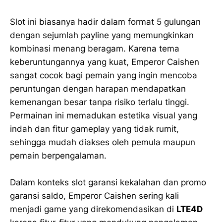
Slot ini biasanya hadir dalam format 5 gulungan
dengan sejumlah payline yang memungkinkan
kombinasi menang beragam. Karena tema
keberuntungannya yang kuat, Emperor Caishen
sangat cocok bagi pemain yang ingin mencoba
peruntungan dengan harapan mendapatkan
kemenangan besar tanpa risiko terlalu tinggi.
Permainan ini memadukan estetika visual yang
indah dan fitur gameplay yang tidak rumit,
sehingga mudah diakses oleh pemula maupun
pemain berpengalaman.
Dalam konteks slot garansi kekalahan dan promo
garansi saldo, Emperor Caishen sering kali
menjadi game yang direkomendasikan di
LTE4D