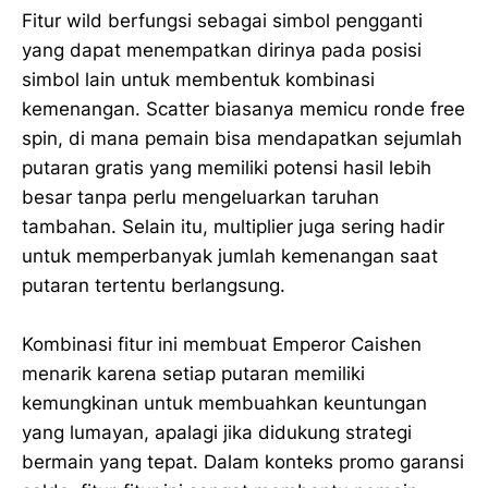
Fitur wild berfungsi sebagai simbol pengganti
yang dapat menempatkan dirinya pada posisi
simbol lain untuk membentuk kombinasi
kemenangan. Scatter biasanya memicu ronde free
spin, di mana pemain bisa mendapatkan sejumlah
putaran gratis yang memiliki potensi hasil lebih
besar tanpa perlu mengeluarkan taruhan
tambahan. Selain itu, multiplier juga sering hadir
untuk memperbanyak jumlah kemenangan saat
putaran tertentu berlangsung.
Kombinasi fitur ini membuat Emperor Caishen
menarik karena setiap putaran memiliki
kemungkinan untuk membuahkan keuntungan
yang lumayan, apalagi jika didukung strategi
bermain yang tepat. Dalam konteks promo garansi