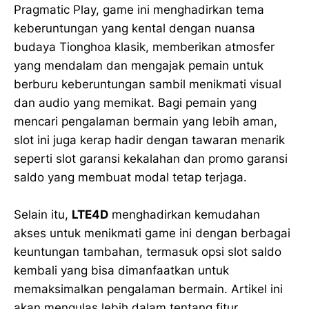
Pragmatic Play, game ini menghadirkan tema
keberuntungan yang kental dengan nuansa
budaya Tionghoa klasik, memberikan atmosfer
yang mendalam dan mengajak pemain untuk
berburu keberuntungan sambil menikmati visual
dan audio yang memikat. Bagi pemain yang
mencari pengalaman bermain yang lebih aman,
slot ini juga kerap hadir dengan tawaran menarik
seperti slot garansi kekalahan dan promo garansi
saldo yang membuat modal tetap terjaga.
Selain itu,
LTE4D
menghadirkan kemudahan
akses untuk menikmati game ini dengan berbagai
keuntungan tambahan, termasuk opsi slot saldo
kembali yang bisa dimanfaatkan untuk
memaksimalkan pengalaman bermain. Artikel ini
akan mengulas lebih dalam tentang fitur,