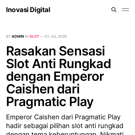
Inovasi Digital
BY
ADMIN
IN
SLOT
—
02 JUL 2026
Rasakan Sensasi
Slot Anti Rungkad
dengan Emperor
Caishen dari
Pragmatic Play
Emperor Caishen dari Pragmatic Play
hadir sebagai pilihan slot anti rungkad
dengan tema keberuntungan. Nikmati