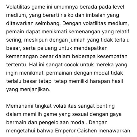
Volatilitas game ini umumnya berada pada level
medium, yang berarti risiko dan imbalan yang
ditawarkan seimbang. Dengan volatilitas medium,
pemain dapat menikmati kemenangan yang relatif
sering, meskipun dengan jumlah yang tidak terlalu
besar, serta peluang untuk mendapatkan
kemenangan besar dalam beberapa kesempatan
tertentu. Hal ini sangat cocok untuk mereka yang
ingin menikmati permainan dengan modal tidak
terlalu besar tetapi tetap memiliki harapan hasil
yang menjanjikan.
Memahami tingkat volatilitas sangat penting
dalam memilih game yang sesuai dengan gaya
bermain dan pengelolaan modal. Dengan
mengetahui bahwa Emperor Caishen menawarkan