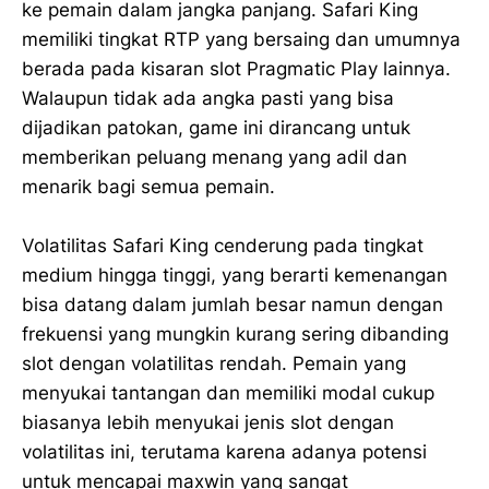
ke pemain dalam jangka panjang. Safari King
memiliki tingkat RTP yang bersaing dan umumnya
berada pada kisaran slot Pragmatic Play lainnya.
Walaupun tidak ada angka pasti yang bisa
dijadikan patokan, game ini dirancang untuk
memberikan peluang menang yang adil dan
menarik bagi semua pemain.
Volatilitas Safari King cenderung pada tingkat
medium hingga tinggi, yang berarti kemenangan
bisa datang dalam jumlah besar namun dengan
frekuensi yang mungkin kurang sering dibanding
slot dengan volatilitas rendah. Pemain yang
menyukai tantangan dan memiliki modal cukup
biasanya lebih menyukai jenis slot dengan
volatilitas ini, terutama karena adanya potensi
untuk mencapai maxwin yang sangat