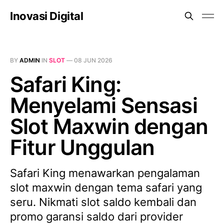
Inovasi Digital
BY
ADMIN
IN
SLOT
—
08 JUN 2026
Safari King:
Menyelami Sensasi
Slot Maxwin dengan
Fitur Unggulan
Safari King menawarkan pengalaman
slot maxwin dengan tema safari yang
seru. Nikmati slot saldo kembali dan
promo garansi saldo dari provider