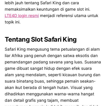
lebih jauh tentang Safari King dan cara
memaksimalkan keuntungan di game slot ini.
LTE4D login resmi
menjadi referensi utama untuk
topik ini.
Tentang Slot Safari King
Safari King mengusung tema petualangan di alam
liar Afrika yang penuh dengan satwa eksotis dan
pemandangan padang savana yang luas. Suasana
game dibuat sangat hidup dengan efek suara
alam yang mendalam, seperti kicauan burung dan
suara binatang buas, sehingga pemain seakan-
akan ikut berada di tengah hutan. Visual yang
dihadirkan menggunakan warna-warna hangat
dan detail grafis yang tajam, membuat