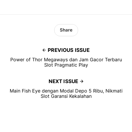
Share
PREVIOUS ISSUE
Power of Thor Megaways dan Jam Gacor Terbaru
Slot Pragmatic Play
NEXT ISSUE
Main Fish Eye dengan Modal Depo 5 Ribu, Nikmati
Slot Garansi Kekalahan