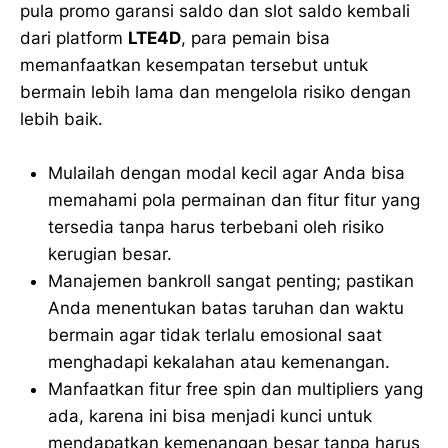
pula promo garansi saldo dan slot saldo kembali
dari platform
LTE4D
, para pemain bisa
memanfaatkan kesempatan tersebut untuk
bermain lebih lama dan mengelola risiko dengan
lebih baik.
Mulailah dengan modal kecil agar Anda bisa
memahami pola permainan dan fitur fitur yang
tersedia tanpa harus terbebani oleh risiko
kerugian besar.
Manajemen bankroll sangat penting; pastikan
Anda menentukan batas taruhan dan waktu
bermain agar tidak terlalu emosional saat
menghadapi kekalahan atau kemenangan.
Manfaatkan fitur free spin dan multipliers yang
ada, karena ini bisa menjadi kunci untuk
mendapatkan kemenangan besar tanpa harus