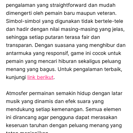
pengalaman yang straightforward dan mudah
dimengerti oleh pemain baru maupun veteran.
Simbol-simbol yang digunakan tidak bertele-tele
dan hadir dengan nilai masing-masing yang jelas,
sehingga setiap putaran terasa fair dan
transparan. Dengan suasana yang menghibur dan
antarmuka yang responsif, game ini cocok untuk
pemain yang mencari hiburan sekaligus peluang
menang yang bagus. Untuk pengalaman terbaik,
kunjungi
link berikut
.
Atmosfer permainan semakin hidup dengan latar
musik yang dinamis dan efek suara yang
mendukung setiap kemenangan. Semua elemen
ini dirancang agar pengguna dapat merasakan
keseruan taruhan dengan peluang menang yang