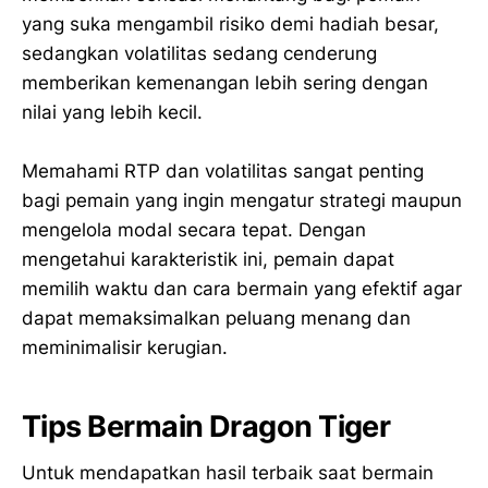
yang suka mengambil risiko demi hadiah besar,
sedangkan volatilitas sedang cenderung
memberikan kemenangan lebih sering dengan
nilai yang lebih kecil.
Memahami RTP dan volatilitas sangat penting
bagi pemain yang ingin mengatur strategi maupun
mengelola modal secara tepat. Dengan
mengetahui karakteristik ini, pemain dapat
memilih waktu dan cara bermain yang efektif agar
dapat memaksimalkan peluang menang dan
meminimalisir kerugian.
Tips Bermain Dragon Tiger
Untuk mendapatkan hasil terbaik saat bermain