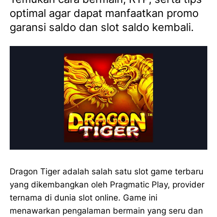
optimal agar dapat manfaatkan promo
garansi saldo dan slot saldo kembali.
Dragon Tiger adalah salah satu slot game terbaru
yang dikembangkan oleh Pragmatic Play, provider
ternama di dunia slot online. Game ini
menawarkan pengalaman bermain yang seru dan