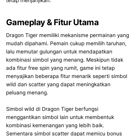
tetap menjanjikan.
Gameplay & Fitur Utama
Dragon Tiger memiliki mekanisme permainan yang
mudah dipahami. Pemain cukup memilih taruhan,
lalu memutar gulungan untuk mendapatkan
kombinasi simbol yang menang. Meskipun tidak
ada fitur free spin yang rumit, game ini tetap
menyajikan beberapa fitur menarik seperti simbol
wild dan scatter yang dapat meningkatkan
peluang menang.
Simbol wild di Dragon Tiger berfungsi
menggantikan simbol lain untuk membentuk
kombinasi kemenangan yang lebih baik.
Sementara simbol scatter dapat memicu bonus