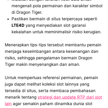
mengenali pola permainan dan karakter simbol
di Dragon Tiger.
Pastikan bermain di situs terpercaya seperti
LTE4D
yang menyediakan slot garansi
kekalahan untuk meminimalisir risiko kerugian.
Menerapkan tips-tips tersebut membantu pemain
menjaga keseimbangan antara kesenangan dan
risiko, sehingga pengalaman bermain Dragon
Tiger makin menyenangkan dan aman.
Untuk memperluas referensi permainan, pemain
juga dapat melihat koleksi slot lainnya yang
tersedia di situs, serta membaca pembahasan
menarik tentang
strategi dan update RTP dari slot
lain
agar semakin paham dinamika dunia slot