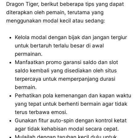
Dragon Tiger, berikut beberapa tips yang dapat
diterapkan oleh pemain, terutama yang
menggunakan modal kecil atau sedang:
Kelola modal dengan bijak dan jangan tergiur
untuk bertaruh terlalu besar di awal
permainan.
Manfaatkan promo garansi saldo dan slot
saldo kembali yang disediakan oleh situs
terpercaya untuk memperpanjang durasi
bermain.
Perhatikan pola kemenangan dan kapan waktu
yang tepat untuk berhenti bermain agar tidak
terus terbawa emosi.
Gunakan fitur auto-spin dengan kontrol ketat
agar tidak kehabisan modal secara cepat.
Mulailah dengan taruhan kecil dulu untuk