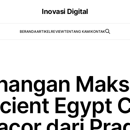
Inovasi Digital
BERANDA
ARTIKEL
REVIEW
TENTANG KAMI
KONTAK
nangan Maks
ient Egypt C
acor dari Pra