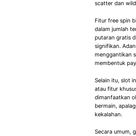
scatter dan wi
Fitur free spin
dalam jumlah t
putaran gratis 
signifikan. Ada
menggantikan s
membentuk payl
Selain itu, slot
atau fitur khus
dimanfaatkan ol
bermain, apalag
kekalahan.
Secara umum, g