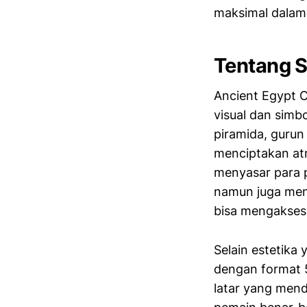
maksimal dalam 
Tentang S
Ancient Egypt 
visual dan simb
piramida, gurun
menciptakan atm
menyasar para 
namun juga men
bisa mengakse
Selain estetika
dengan format 5
latar yang men