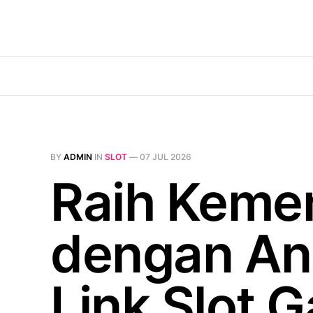
BY
ADMIN
IN
SLOT
—
07 JUL 2026
Raih Keme
dengan Anc
Link Slot G