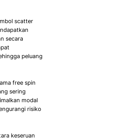
imbol scatter
endapatkan
an secara
apat
ehingga peluang
lama free spin
ang sering
imalkan modal
engurangi risiko
ara keseruan