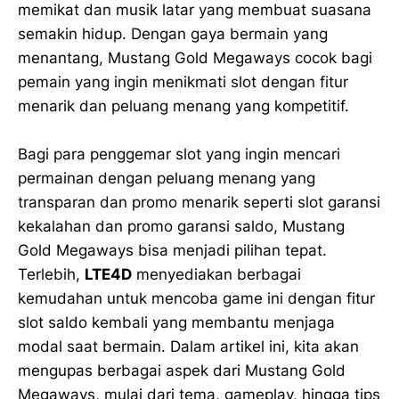
memikat dan musik latar yang membuat suasana
semakin hidup. Dengan gaya bermain yang
menantang, Mustang Gold Megaways cocok bagi
pemain yang ingin menikmati slot dengan fitur
menarik dan peluang menang yang kompetitif.
Bagi para penggemar slot yang ingin mencari
permainan dengan peluang menang yang
transparan dan promo menarik seperti slot garansi
kekalahan dan promo garansi saldo, Mustang
Gold Megaways bisa menjadi pilihan tepat.
Terlebih,
LTE4D
menyediakan berbagai
kemudahan untuk mencoba game ini dengan fitur
slot saldo kembali yang membantu menjaga
modal saat bermain. Dalam artikel ini, kita akan
mengupas berbagai aspek dari Mustang Gold
Megaways, mulai dari tema, gameplay, hingga tips