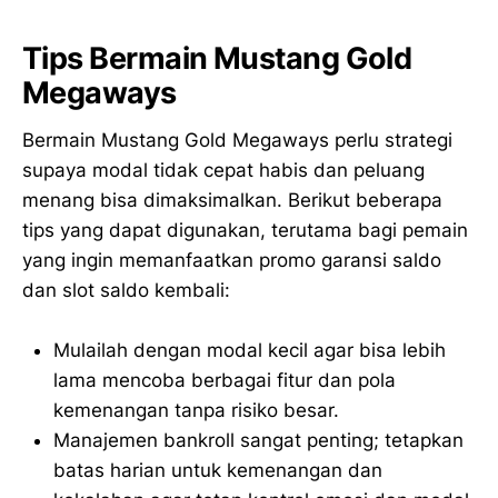
Tips Bermain Mustang Gold
Megaways
Bermain Mustang Gold Megaways perlu strategi
supaya modal tidak cepat habis dan peluang
menang bisa dimaksimalkan. Berikut beberapa
tips yang dapat digunakan, terutama bagi pemain
yang ingin memanfaatkan promo garansi saldo
dan slot saldo kembali:
Mulailah dengan modal kecil agar bisa lebih
lama mencoba berbagai fitur dan pola
kemenangan tanpa risiko besar.
Manajemen bankroll sangat penting; tetapkan
batas harian untuk kemenangan dan