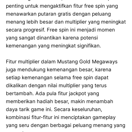
penting untuk mengaktifkan fitur free spin yang
menawarkan putaran gratis dengan peluang
menang lebih besar dan multiplier yang meningkat
secara progresif. Free spin ini menjadi momen
yang sangat dinantikan karena potensi
kemenangan yang meningkat signifikan.
Fitur multiplier dalam Mustang Gold Megaways
juga mendukung kemenangan besar, karena
setiap kemenangan selama free spin dapat
dikalikan dengan nilai multiplier yang terus
bertambah. Ada pula fitur jackpot yang
memberikan hadiah besar, makin menambah
daya tarik game ini. Secara keseluruhan,
kombinasi fitur-fitur ini menciptakan gameplay
yang seru dengan berbagai peluang menang yang