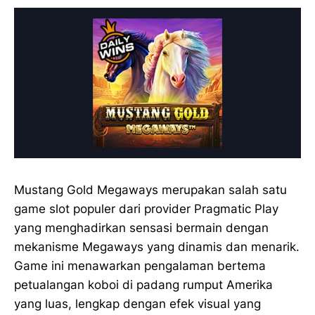
Mustang Gold Megaways merupakan salah satu
game slot populer dari provider Pragmatic Play
yang menghadirkan sensasi bermain dengan
mekanisme Megaways yang dinamis dan menarik.
Game ini menawarkan pengalaman bertema
petualangan koboi di padang rumput Amerika
yang luas, lengkap dengan efek visual yang