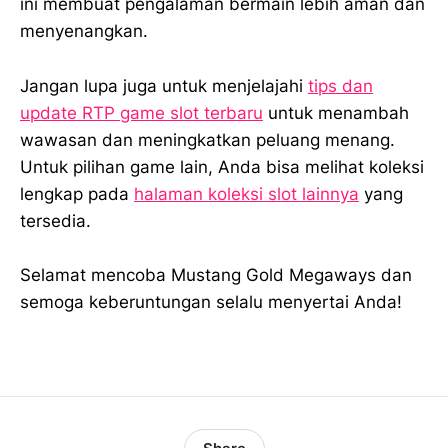
ini membuat pengalaman bermain lebih aman dan
menyenangkan.
Jangan lupa juga untuk menjelajahi
tips dan
update RTP game slot terbaru
untuk menambah
wawasan dan meningkatkan peluang menang.
Untuk pilihan game lain, Anda bisa melihat koleksi
lengkap pada
halaman koleksi slot lainnya
yang
tersedia.
Selamat mencoba Mustang Gold Megaways dan
semoga keberuntungan selalu menyertai Anda!