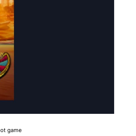
lot game