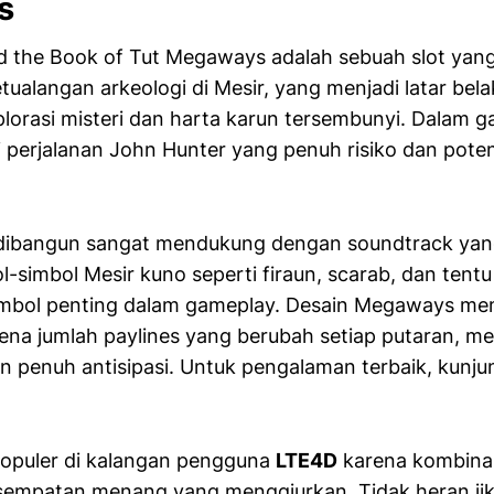
s
d the Book of Tut Megaways adalah sebuah slot yan
ualangan arkeologi di Mesir, yang menjadi latar bela
orasi misteri dan harta karun tersembunyi. Dalam g
i perjalanan John Hunter yang penuh risiko dan pote
dibangun sangat mendukung dengan soundtrack ya
l-simbol Mesir kuno seperti firaun, scarab, dan tentu
imbol penting dalam gameplay. Desain Megaways me
rena jumlah paylines yang berubah setiap putaran, me
n penuh antisipasi. Untuk pengalaman terbaik, kunju
 populer di kalangan pengguna
LTE4D
karena kombina
sempatan menang yang menggiurkan. Tidak heran ji