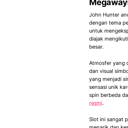
Megaway
John Hunter an
dengan tema pet
untuk mengekspl
diajak mengikut
besar.
Atmosfer yang 
dan visual simbo
yang menjadi s
sensasi unik ka
spin berbeda da
resmi
.
Slot ini sangat
menarik dan ke