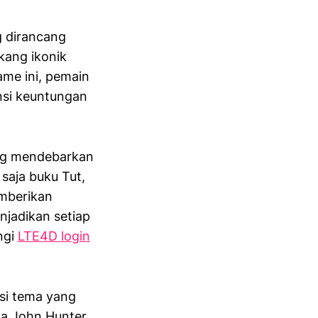
g dirancang
kang ikonik
ame ini, pemain
nsi keuntungan
ng mendebarkan
 saja buku Tut,
mberikan
njadikan setiap
ngi
LTE4D login
si tema yang
ka John Hunter