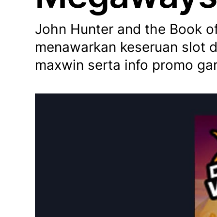
John Hunter and the Book o
menawarkan keseruan slot de
maxwin serta info promo gar