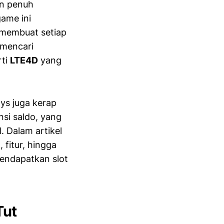
in penuh
game ini
membuat setiap
 mencari
rti
LTE4D
yang
ys juga kerap
si saldo, yang
. Dalam artikel
 fitur, hingga
endapatkan slot
Tut