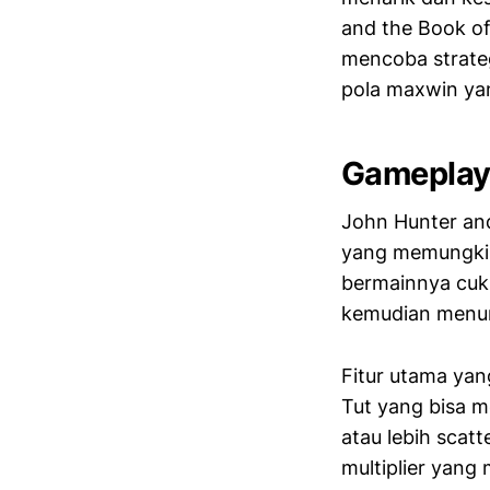
and the Book of
mencoba strateg
pola maxwin ya
Gameplay 
John Hunter a
yang memungkink
bermainnya cuk
kemudian menun
Fitur utama yan
Tut yang bisa m
atau lebih scat
multiplier yang