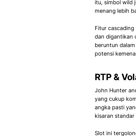
itu, simbol wil
menang lebih b
Fitur cascading
dan digantikan
beruntun dalam
potensi kemenan
RTP & Vola
John Hunter and
yang cukup kom
angka pasti yan
kisaran standar
Slot ini tergolo