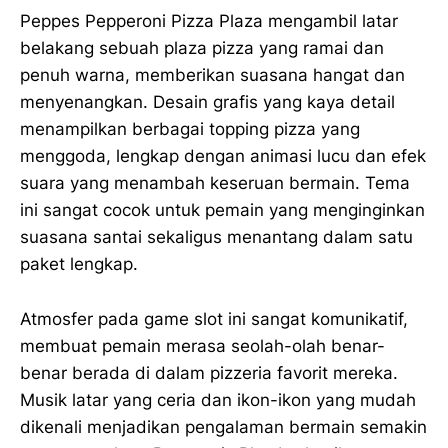
Peppes Pepperoni Pizza Plaza mengambil latar
belakang sebuah plaza pizza yang ramai dan
penuh warna, memberikan suasana hangat dan
menyenangkan. Desain grafis yang kaya detail
menampilkan berbagai topping pizza yang
menggoda, lengkap dengan animasi lucu dan efek
suara yang menambah keseruan bermain. Tema
ini sangat cocok untuk pemain yang menginginkan
suasana santai sekaligus menantang dalam satu
paket lengkap.
Atmosfer pada game slot ini sangat komunikatif,
membuat pemain merasa seolah-olah benar-
benar berada di dalam pizzeria favorit mereka.
Musik latar yang ceria dan ikon-ikon yang mudah
dikenali menjadikan pengalaman bermain semakin