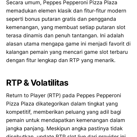
Secara umum, Peppes Pepperoni Pizza Plaza
memadukan elemen klasik dan fitur-fitur modern
seperti bonus putaran gratis dan pengganda
kemenangan, yang membuat setiap putaran slot
terasa dinamis dan penuh tantangan. Ini adalah
alasan utama mengapa game ini menjadi favorit di
kalangan pemain yang mencari game slot terbaru
dengan fitur lengkap dan RTP yang menarik.
RTP & Volatilitas
Return to Player (RTP) pada Peppes Pepperoni
Pizza Plaza dikategorikan dalam tingkat yang
kompetitif, memberikan peluang yang adil bagi
pemain untuk mendapatkan kemenangan dalam
jangka panjang. Meskipun angka pastinya tidak
disebutkan, update RTP slot live dari provider ini