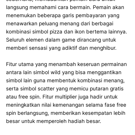
langsung memahami cara bermain. Pemain akan
menemukan beberapa garis pembayaran yang
menawarkan peluang menang dari berbagai
kombinasi simbol pizza dan ikon bertema lainnya.
Seluruh elemen dalam game dirancang untuk
memberi sensasi yang adiktif dan menghibur.
Fitur utama yang menambah keseruan permainan
antara lain simbol wild yang bisa menggantikan
simbol lain guna membentuk kombinasi menang,
serta simbol scatter yang memicu putaran gratis
atau free spin. Fitur multiplier juga hadir untuk
meningkatkan nilai kemenangan selama fase free
spin berlangsung, memberikan kesempatan lebih
besar untuk memperoleh hadiah besar.