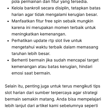
pola permainan dan fitur yang tersedia.
Kelola bankroll secara disiplin, tetapkan batas
harian agar tidak mengalami kerugian besar.
Manfaatkan fitur free spin sebaik mungkin
karena ini merupakan momen terbaik untuk
meningkatkan kemenangan.
Perhatikan update rtp slot live untuk
mengetahui waktu terbaik dalam memasang
taruhan lebih besar.
Berhenti bermain jika sudah mencapai target
kemenangan atau batas kerugian, hindari
emosi saat bermain.
Selain itu, penting juga untuk terus mengikuti tips
slot harian dari sumber terpercaya agar strategi
bermain semakin matang. Anda bisa mempelajari
lebih lanjut dari artikel kami sebelumnya seperti