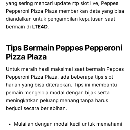
yang sering mencari update rtp slot live, Peppes
Pepperoni Pizza Plaza memberikan data yang bisa
diandalkan untuk pengambilan keputusan saat
bermain di
LTE4D
.
Tips Bermain Peppes Pepperoni
Pizza Plaza
Untuk meraih hasil maksimal saat bermain Peppes
Pepperoni Pizza Plaza, ada beberapa tips slot
harian yang bisa diterapkan. Tips ini membantu
pemain mengelola modal dengan bijak serta
meningkatkan peluang menang tanpa harus
berjudi secara berlebihan.
Mulailah dengan modal kecil untuk memahami