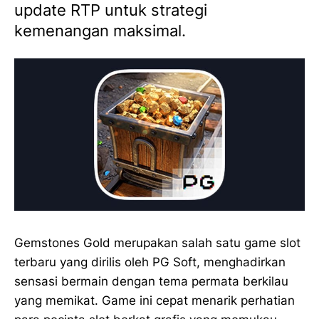
update RTP untuk strategi
kemenangan maksimal.
Gemstones Gold merupakan salah satu game slot
terbaru yang dirilis oleh PG Soft, menghadirkan
sensasi bermain dengan tema permata berkilau
yang memikat. Game ini cepat menarik perhatian