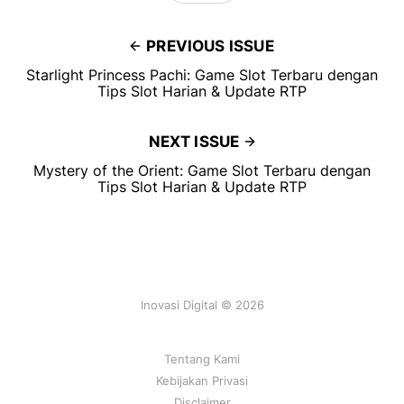
PREVIOUS ISSUE
Starlight Princess Pachi: Game Slot Terbaru dengan
Tips Slot Harian & Update RTP
NEXT ISSUE
Mystery of the Orient: Game Slot Terbaru dengan
Tips Slot Harian & Update RTP
Inovasi Digital © 2026
Tentang Kami
Kebijakan Privasi
Disclaimer