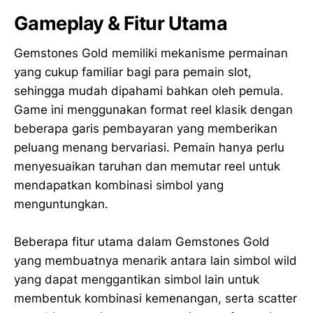
Gameplay & Fitur Utama
Gemstones Gold memiliki mekanisme permainan
yang cukup familiar bagi para pemain slot,
sehingga mudah dipahami bahkan oleh pemula.
Game ini menggunakan format reel klasik dengan
beberapa garis pembayaran yang memberikan
peluang menang bervariasi. Pemain hanya perlu
menyesuaikan taruhan dan memutar reel untuk
mendapatkan kombinasi simbol yang
menguntungkan.
Beberapa fitur utama dalam Gemstones Gold
yang membuatnya menarik antara lain simbol wild
yang dapat menggantikan simbol lain untuk
membentuk kombinasi kemenangan, serta scatter