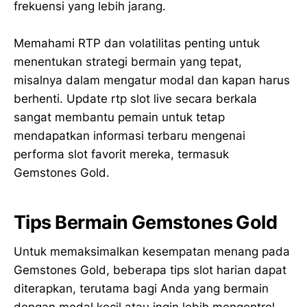
frekuensi yang lebih jarang.
Memahami RTP dan volatilitas penting untuk
menentukan strategi bermain yang tepat,
misalnya dalam mengatur modal dan kapan harus
berhenti. Update rtp slot live secara berkala
sangat membantu pemain untuk tetap
mendapatkan informasi terbaru mengenai
performa slot favorit mereka, termasuk
Gemstones Gold.
Tips Bermain Gemstones Gold
Untuk memaksimalkan kesempatan menang pada
Gemstones Gold, beberapa tips slot harian dapat
diterapkan, terutama bagi Anda yang bermain
dengan modal kecil atau ingin lebih mengontrol