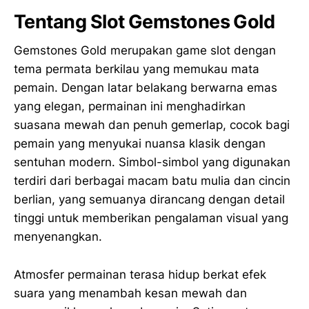
Tentang Slot Gemstones Gold
Gemstones Gold merupakan game slot dengan
tema permata berkilau yang memukau mata
pemain. Dengan latar belakang berwarna emas
yang elegan, permainan ini menghadirkan
suasana mewah dan penuh gemerlap, cocok bagi
pemain yang menyukai nuansa klasik dengan
sentuhan modern. Simbol-simbol yang digunakan
terdiri dari berbagai macam batu mulia dan cincin
berlian, yang semuanya dirancang dengan detail
tinggi untuk memberikan pengalaman visual yang
menyenangkan.
Atmosfer permainan terasa hidup berkat efek
suara yang menambah kesan mewah dan