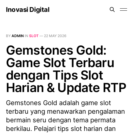
Inovasi Digital
BY
ADMIN
IN
SLOT
—
22 MAY 2026
Gemstones Gold:
Game Slot Terbaru
dengan Tips Slot
Harian & Update RTP
Gemstones Gold adalah game slot
terbaru yang menawarkan pengalaman
bermain seru dengan tema permata
berkilau. Pelajari tips slot harian dan