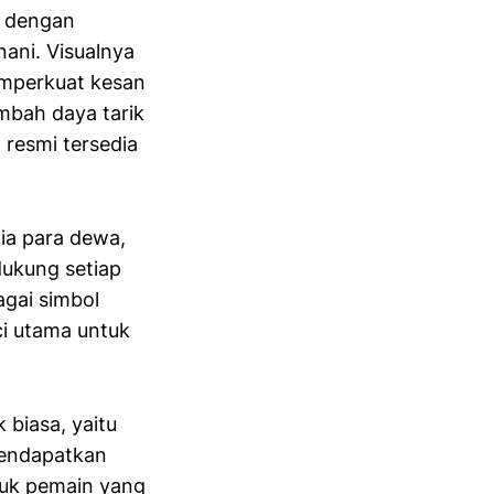
u dengan
ani. Visualnya
emperkuat kesan
mbah daya tarik
 resmi tersedia
ia para dewa,
dukung setiap
agai simbol
ci utama untuk
 biasa, yaitu
mendapatkan
tuk pemain yang