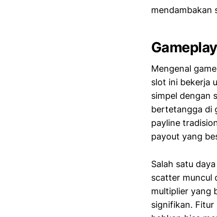
mendambakan sen
Gameplay 
Mengenal gamep
slot ini beker
simpel dengan s
bertetangga di 
payline tradisi
payout yang bes
Salah satu daya 
scatter muncul 
multiplier yang
signifikan. Fitu