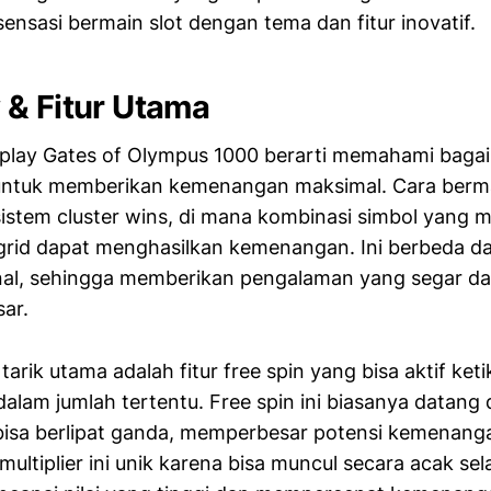
sasi bermain slot dengan tema dan fitur inovatif.
& Fitur Utama
lay Gates of Olympus 1000 berarti memahami bagaim
ja untuk memberikan kemenangan maksimal. Cara ber
istem cluster wins, di mana kombinasi simbol yang 
grid dapat menghasilkan kemenangan. Ini berbeda da
onal, sehingga memberikan pengalaman yang segar da
ar.
tarik utama adalah fitur free spin yang bisa aktif ket
dalam jumlah tertentu. Free spin ini biasanya datang
 bisa berlipat ganda, memperbesar potensi kemenang
r multiplier ini unik karena bisa muncul secara acak se