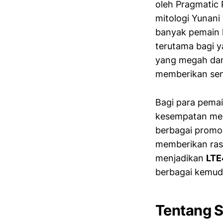
oleh Pragmatic
mitologi Yunani
banyak pemain k
terutama bagi y
yang megah dan
memberikan sens
Bagi para pemai
kesempatan men
berbagai promo 
memberikan ras
menjadikan
LTE
berbagai kemud
Tentang S