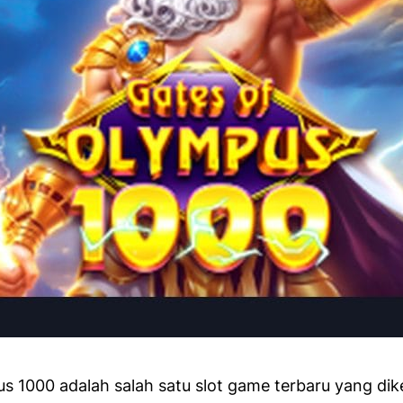
s 1000 adalah salah satu slot game terbaru yang d