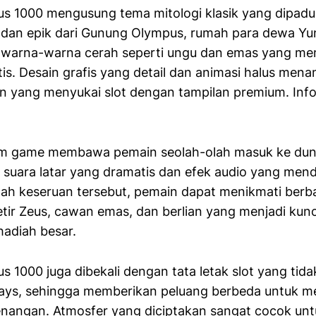
us 1000 mengusung tema mitologi klasik yang dipad
dan epik dari Gunung Olympus, rumah para dewa Yun
h warna-warna cerah seperti ungu dan emas yang m
s. Desain grafis yang detail dan animasi halus mena
n yang menyukai slot dengan tampilan premium. Info
am game membawa pemain seolah-olah masuk ke dun
suara latar yang dramatis dan efek audio yang men
gah keseruan tersebut, pemain dapat menikmati berb
petir Zeus, cawan emas, dan berlian yang menjadi kun
adiah besar.
 1000 juga dibekali dengan tata letak slot yang tidak
 pays, sehingga memberikan peluang berbeda untuk 
nangan. Atmosfer yang diciptakan sangat cocok un