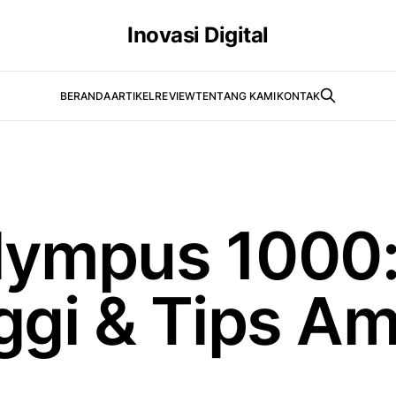
Inovasi Digital
BERANDA
ARTIKEL
REVIEW
TENTANG KAMI
KONTAK
lympus 1000:
nggi & Tips A