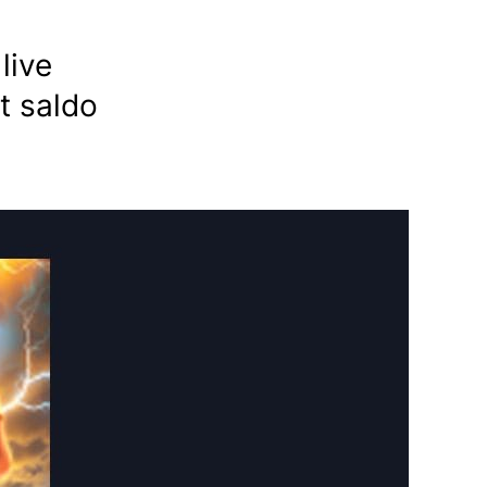
live
t saldo