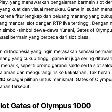
 Play, yang menawarkan pengalaman bermain slot d
 yang kuat dan visual memukau. Game ini sudah mena
arena fitur lengkap dan peluang menang yang cukup
ang mencari slot dengan RTP live tertinggi. Dengan
 simbol-simbol dewa-dewa Yunani, Gates of Olympu
asi bermain yang berbeda dari slot biasa.
n di Indonesia yang ingin merasakan sensasi bermai
ang yang cukup tinggi, game ini juga sering ditawa
menarik, seperti promo garansi saldo serta slot sal
a aman dan mengurangi risiko kekalahan. Tak heran
4D
sebagai pilihan untuk menikmati Gates of Olymp
ahan tersebut.
lot Gates of Olympus 1000