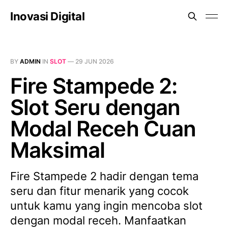
Inovasi Digital
BY
ADMIN
IN
SLOT
—
29 JUN 2026
Fire Stampede 2:
Slot Seru dengan
Modal Receh Cuan
Maksimal
Fire Stampede 2 hadir dengan tema
seru dan fitur menarik yang cocok
untuk kamu yang ingin mencoba slot
dengan modal receh. Manfaatkan