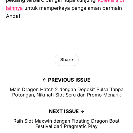
lainnya
untuk memperkaya pengalaman bermain
Anda!
Share
PREVIOUS ISSUE
Main Dragon Hatch 2 dengan Deposit Pulsa Tanpa
Potongan, Nikmati Slot Seru dan Promo Menarik
NEXT ISSUE
Raih Slot Maxwin dengan Floating Dragon Boat
Festival dari Pragmatic Play