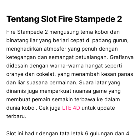
Tentang Slot Fire Stampede 2
Fire Stampede 2 mengusung tema koboi dan
binatang liar yang berlari cepat di padang gurun,
menghadirkan atmosfer yang penuh dengan
ketegangan dan semangat petualangan. Grafisnya
didesain dengan warna-warna hangat seperti
oranye dan cokelat, yang menambah kesan panas
dan liar suasana permainan. Suara latar yang
dinamis juga memperkuat nuansa game yang
membuat pemain semakin terbawa ke dalam
dunia koboi. Cek juga
LTE 4D
untuk update
terbaru.
Slot ini hadir dengan tata letak 6 gulungan dan 4