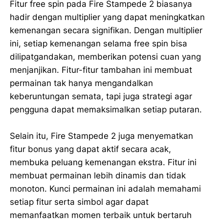
Fitur free spin pada Fire Stampede 2 biasanya
hadir dengan multiplier yang dapat meningkatkan
kemenangan secara signifikan. Dengan multiplier
ini, setiap kemenangan selama free spin bisa
dilipatgandakan, memberikan potensi cuan yang
menjanjikan. Fitur-fitur tambahan ini membuat
permainan tak hanya mengandalkan
keberuntungan semata, tapi juga strategi agar
pengguna dapat memaksimalkan setiap putaran.
Selain itu, Fire Stampede 2 juga menyematkan
fitur bonus yang dapat aktif secara acak,
membuka peluang kemenangan ekstra. Fitur ini
membuat permainan lebih dinamis dan tidak
monoton. Kunci permainan ini adalah memahami
setiap fitur serta simbol agar dapat
memanfaatkan momen terbaik untuk bertaruh