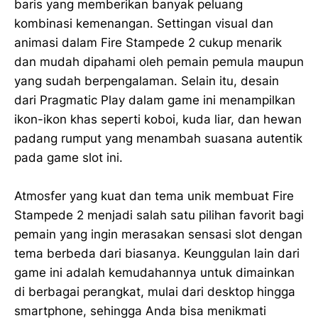
baris yang memberikan banyak peluang
kombinasi kemenangan. Settingan visual dan
animasi dalam Fire Stampede 2 cukup menarik
dan mudah dipahami oleh pemain pemula maupun
yang sudah berpengalaman. Selain itu, desain
dari Pragmatic Play dalam game ini menampilkan
ikon-ikon khas seperti koboi, kuda liar, dan hewan
padang rumput yang menambah suasana autentik
pada game slot ini.
Atmosfer yang kuat dan tema unik membuat Fire
Stampede 2 menjadi salah satu pilihan favorit bagi
pemain yang ingin merasakan sensasi slot dengan
tema berbeda dari biasanya. Keunggulan lain dari
game ini adalah kemudahannya untuk dimainkan
di berbagai perangkat, mulai dari desktop hingga
smartphone, sehingga Anda bisa menikmati