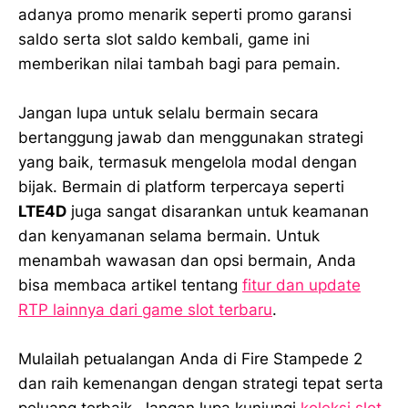
adanya promo menarik seperti promo garansi
saldo serta slot saldo kembali, game ini
memberikan nilai tambah bagi para pemain.
Jangan lupa untuk selalu bermain secara
bertanggung jawab dan menggunakan strategi
yang baik, termasuk mengelola modal dengan
bijak. Bermain di platform terpercaya seperti
LTE4D
juga sangat disarankan untuk keamanan
dan kenyamanan selama bermain. Untuk
menambah wawasan dan opsi bermain, Anda
bisa membaca artikel tentang
fitur dan update
RTP lainnya dari game slot terbaru
.
Mulailah petualangan Anda di Fire Stampede 2
dan raih kemenangan dengan strategi tepat serta
peluang terbaik. Jangan lupa kunjungi
koleksi slot