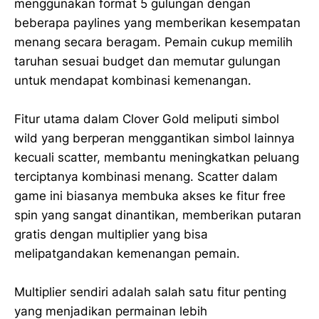
menggunakan format 5 gulungan dengan
beberapa paylines yang memberikan kesempatan
menang secara beragam. Pemain cukup memilih
taruhan sesuai budget dan memutar gulungan
untuk mendapat kombinasi kemenangan.
Fitur utama dalam Clover Gold meliputi simbol
wild yang berperan menggantikan simbol lainnya
kecuali scatter, membantu meningkatkan peluang
terciptanya kombinasi menang. Scatter dalam
game ini biasanya membuka akses ke fitur free
spin yang sangat dinantikan, memberikan putaran
gratis dengan multiplier yang bisa
melipatgandakan kemenangan pemain.
Multiplier sendiri adalah salah satu fitur penting
yang menjadikan permainan lebih