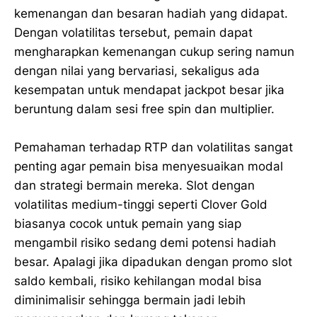
kemenangan dan besaran hadiah yang didapat.
Dengan volatilitas tersebut, pemain dapat
mengharapkan kemenangan cukup sering namun
dengan nilai yang bervariasi, sekaligus ada
kesempatan untuk mendapat jackpot besar jika
beruntung dalam sesi free spin dan multiplier.
Pemahaman terhadap RTP dan volatilitas sangat
penting agar pemain bisa menyesuaikan modal
dan strategi bermain mereka. Slot dengan
volatilitas medium-tinggi seperti Clover Gold
biasanya cocok untuk pemain yang siap
mengambil risiko sedang demi potensi hadiah
besar. Apalagi jika dipadukan dengan promo slot
saldo kembali, risiko kehilangan modal bisa
diminimalisir sehingga bermain jadi lebih