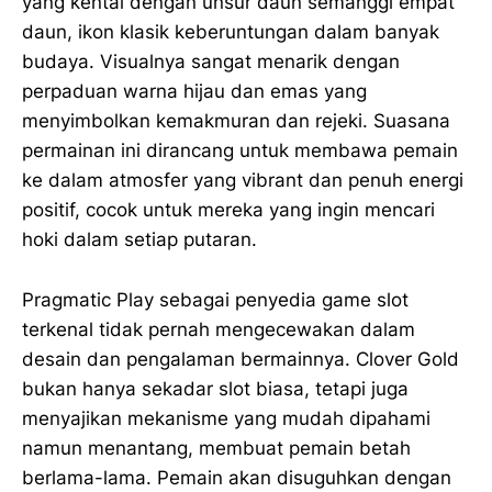
yang kental dengan unsur daun semanggi empat
daun, ikon klasik keberuntungan dalam banyak
budaya. Visualnya sangat menarik dengan
perpaduan warna hijau dan emas yang
menyimbolkan kemakmuran dan rejeki. Suasana
permainan ini dirancang untuk membawa pemain
ke dalam atmosfer yang vibrant dan penuh energi
positif, cocok untuk mereka yang ingin mencari
hoki dalam setiap putaran.
Pragmatic Play sebagai penyedia game slot
terkenal tidak pernah mengecewakan dalam
desain dan pengalaman bermainnya. Clover Gold
bukan hanya sekadar slot biasa, tetapi juga
menyajikan mekanisme yang mudah dipahami
namun menantang, membuat pemain betah
berlama-lama. Pemain akan disuguhkan dengan