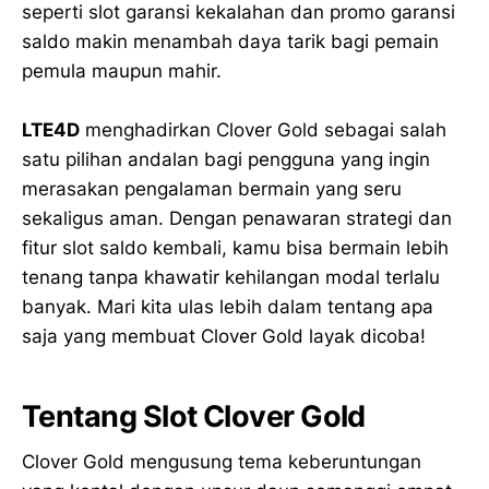
seperti slot garansi kekalahan dan promo garansi
saldo makin menambah daya tarik bagi pemain
pemula maupun mahir.
LTE4D
menghadirkan Clover Gold sebagai salah
satu pilihan andalan bagi pengguna yang ingin
merasakan pengalaman bermain yang seru
sekaligus aman. Dengan penawaran strategi dan
fitur slot saldo kembali, kamu bisa bermain lebih
tenang tanpa khawatir kehilangan modal terlalu
banyak. Mari kita ulas lebih dalam tentang apa
saja yang membuat Clover Gold layak dicoba!
Tentang Slot Clover Gold
Clover Gold mengusung tema keberuntungan